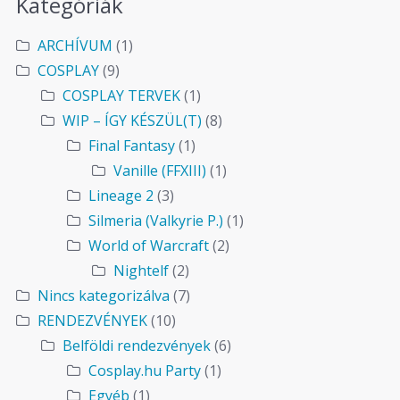
Kategóriák
ARCHÍVUM
(1)
COSPLAY
(9)
COSPLAY TERVEK
(1)
WIP – ÍGY KÉSZÜL(T)
(8)
Final Fantasy
(1)
Vanille (FFXIII)
(1)
Lineage 2
(3)
Silmeria (Valkyrie P.)
(1)
World of Warcraft
(2)
Nightelf
(2)
Nincs kategorizálva
(7)
RENDEZVÉNYEK
(10)
Belföldi rendezvények
(6)
Cosplay.hu Party
(1)
Egyéb
(1)